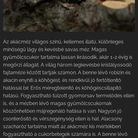
Az akácméz világos színű, kellemes illatú, különleges
minőségű lágy és kevésbé savas méz. Magas
gyümölcscukor tartalma lassan ikrásodik, akár 1-2 évig is
megőrzi állagát. A világ három legkevésbé kristályosodó
fajtaméze között tartják számon. A benne lévő robizin és
akacin enyhíti a köhögést, és rendkívül jó fertőtlenítő
hatással bír. Erős méregtelenítő és köhögéscsillapító
hatású. Fogyasztható túlzott gyomorsav termelődés ellen
is, és a mézben lévő magas gyümölcscukornak
köszönhetően májregenáló hatása is van. Nagyon jó
csonterősítő és vérszegénység ellen is hat. Alacsony
szacharóz tartalma miatt az akácméz kis mértékben
fogyasztható a cukorbetegek számára is. A benne lévő