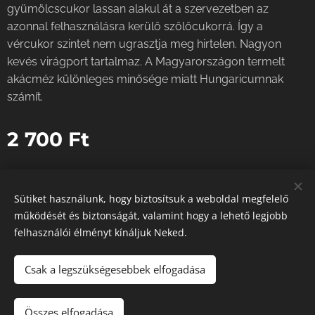
gyümölcscukor lassan alakul át a szervezetben az
azonnal felhasználásra kerülő szőlőcukorrá. Így a
vércukor szintet nem ugrasztja meg hirtelen. Nagyon
kevés virágport tartalmaz. A Magyarországon termelt
akácméz különleges minősége miatt Hungaricumnak
számít.
2 700
Ft
Sütiket használunk, hogy biztosítsuk a weboldal megfelelő
működését és biztonságát, valamint hogy a lehető legjobb
Instagram
|
facebook
felhasználói élményt kínáljuk Neked.
Sütik
Csak a legszükségesebbek elfogadása
Kosárba
Összes elfogadása