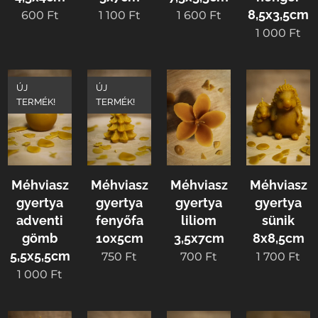
8,5x3,5cm
600
Ft
1 100
Ft
1 600
Ft
1 000
Ft
ÚJ
ÚJ
TERMÉK!
TERMÉK!
Méhviasz
Méhviasz
Méhviasz
Méhviasz
gyertya
gyertya
gyertya
gyertya
adventi
fenyőfa
liliom
sünik
gömb
10x5cm
3,5x7cm
8x8,5cm
5,5x5,5cm
750
Ft
700
Ft
1 700
Ft
1 000
Ft