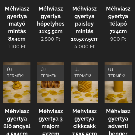
Méhviasz
Méhviasz
Méhviasz
Méhviasz
gyertya
gyertya
gyertya
gyertya
matyó
hópelyhes
paisley
Télapó
mintás
11x5,5cm
mintás
7x4cm
8x4cm
10,5x7,5cm
2 500
Ft
900
Ft
1 100
Ft
4 000
Ft
ÚJ
ÚJ
ÚJ
ÚJ
TERMÉK!
TERMÉK!
TERMÉK!
TERMÉK!
Méhviasz
Méhviasz
Méhviasz
Méhviasz
gyertya
gyertya 3
gyertya
gyertya
ülő angyal
majom
cikkcakk
adventi
4,5x4cm
5x7cm
7,5x5,5cm
henger