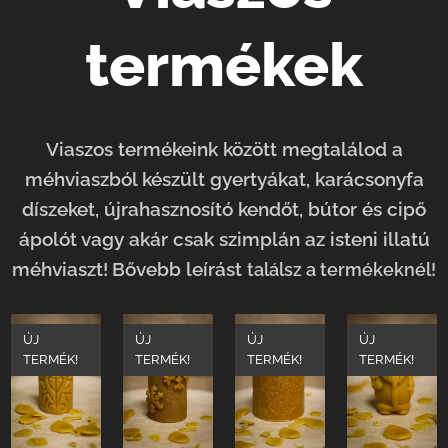
termékek
Viaszos termékeink között megtalálod a
méhviaszból készült gyertyákat, karácsonyfa
díszeket, újrahasznosító kendőt, bútor és cipő
ápolót vagy akár csak szimplán az isteni illatú
méhviaszt!
Bővebb leírást
találsz
a termékeknél!
ÚJ
ÚJ
ÚJ
ÚJ
TERMÉK!
TERMÉK!
TERMÉK!
TERMÉK!