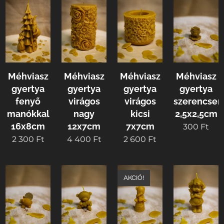
Méhviasz
Méhviasz
Méhviasz
Méhviasz
gyertya
gyertya
gyertya
gyertya
fenyő
virágos
virágos
szerencsem
manókkal
nagy
kicsi
2,5x2,5cm
16x8cm
12x7cm
7x7cm
300
Ft
2 300
Ft
4 400
Ft
2 600
Ft
AKCIÓ!