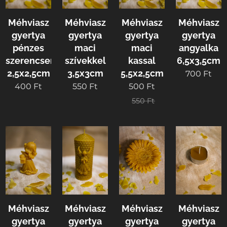
Méhviasz
Méhviasz
Méhviasz
Méhviasz
gyertya
gyertya
gyertya
gyertya
pénzes
maci
maci
angyalka
szerencsemalac
szívekkel
kassal
6,5x3,5cm
2,5x2,5cm
3,5x3cm
5,5x2,5cm
700
Ft
400
Ft
550
Ft
500
Ft
550
Ft
Méhviasz
Méhviasz
Méhviasz
Méhviasz
gyertya
gyertya
gyertya
gyertya