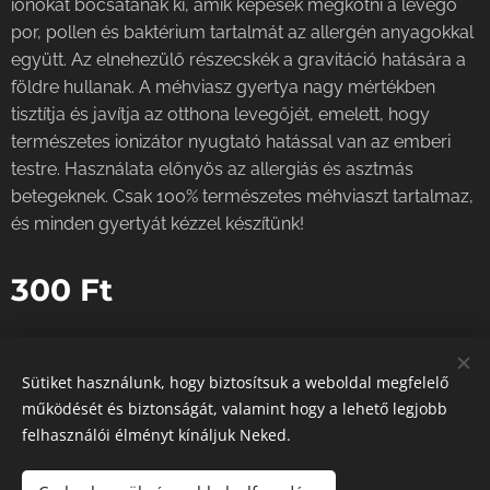
ionokat bocsátanak ki, amik képesek megkötni a levegő
por, pollen és baktérium tartalmát az allergén anyagokkal
együtt. Az elnehezülő részecskék a gravitáció hatására a
földre hullanak. A méhviasz gyertya nagy mértékben
tisztítja és javítja az otthona levegőjét, emelett, hogy
természetes ionizátor nyugtató hatással van az emberi
testre. Használata előnyös az allergiás és asztmás
betegeknek. Csak 100% természetes méhviaszt tartalmaz,
és minden gyertyát kézzel készítünk!
300
Ft
Sütiket használunk, hogy biztosítsuk a weboldal megfelelő
működését és biztonságát, valamint hogy a lehető legjobb
Instagram
|
facebook
felhasználói élményt kínáljuk Neked.
Sütik