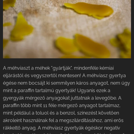
A méhviaszt a méhek "gyártják", mindenféle kémiai
eljárástól és vegyszertől mentesen! A méhviasz gyertya
égése nem bocsájt ki semmilyen káros anyagot, nem úgy
mint a paraffin tartalmú gyertyák! Ugyanis ezek a
gyergyák mérgező anyagokat juttatnak a levegőbe. A
paraffin több mint 11 féle mérgező anyagot tartalmaz,
mint például a toluol és a benzol, színezést követően
akroleint használnak fel a megszilárdításához, ami erős
rákkeltő anyag. A méhviasz gyertyák égéskor negatív