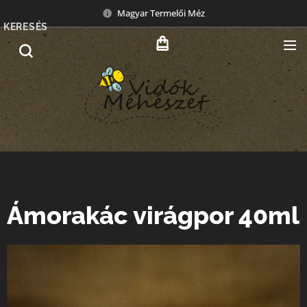
Magyar Termelői Méz
KERESÉS
Ámorakác virágpor 40ml