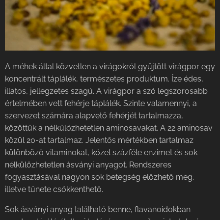
A méhek által közvetlen a virágokról gyűjtött virágpor egy
koncentrált táplálék, természetes produktum. Íze édes,
illatos, jellegzetes szagú. A virágpor a szó legszorosabb
értelmében vett fehérje táplálék. Szinte valamennyi, a
szervezet számára alapvető fehérjét tartalmazza,
közöttük a nélkülözhetetlen aminosavakat. A 22 aminosav
közül 20-at tartalmaz. Jelentős mértékben tartalmaz
különböző vitaminokat, közel százféle enzimet és sok
nélkülözhetetlen ásványi anyagot. Rendszeres
fogyasztásával nagyon sok betegség előzhető meg,
illetve tünete csökkenthető.
Sok ásványi anyag található benne, flavanoidokban