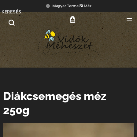
Magyar Termelői Méz
KERESÉS
Diákcsemegés méz
250g