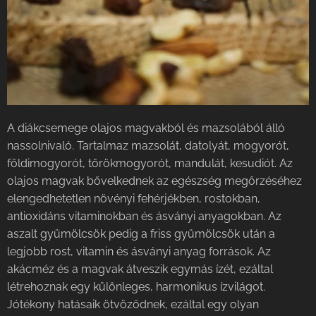
A diákcsemege olajos magvakból és mazsolából álló
nassolnivaló. Tartalmaz mazsolát, datolyát, mogyorót,
földimogyorót, törökmogyorót, mandulát, kesudiót. Az
olajos magvak bővelkednek az egészség megőrzéséhez
elengedhetetlen növényi fehérjékben, rostokban,
antioxidáns vitaminokban és ásványi anyagokban. Az
aszalt gyümölcsök pedig a friss gyümölcsök után a
legjobb rost, vitamin és ásványi anyag források. Az
akácméz és a magvak átveszik egymás ízét, ezáltal
létrehoznak egy különleges, harmonikus ízvilágot.
Jótékony hatásaik ötvöződnek, ezáltal egy olyan