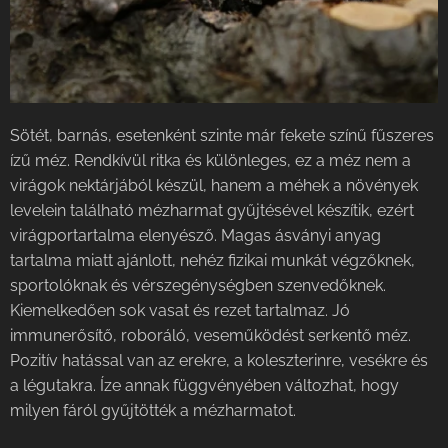
Sötét, barnás, esetenként szinte már fekete színű fűszeres
ízű méz. Rendkívül ritka és különleges, ez a méz nem a
virágok nektárjából készül, hanem a méhek a növények
levelein található mézharmat gyűjtésével készítik, ezért
virágportartalma elenyésző. Magas ásványi anyag
tartalma miatt ajánlott, nehéz fizikai munkát végzőknek,
sportolóknak és vérszegénységben szenvedőknek.
Kiemelkedően sok vasat és rezet tartalmaz. Jó
immunerősítő, roboráló, veseműködést serkentő méz.
Pozitív hatással van az erekre, a koleszterinre, vesékre és
a légutakra. Íze annak függvényében változhat, hogy
milyen fáról gyűjtötték a mézharmatot.