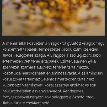
A méhek által közvetlen a virágokról gyűjtött virágpor egy
koncentrált táplálék, természetes produktum. Íze édes,
illatos, jellegzetes szagú. A virágpor a szó legszorosabb
értelmében vett fehérje táplálék. Szinte valamennyi, a
szervezet számára alapvető fehérjét tartalmazza,
közöttük a nélkülözhetetlen aminosavakat. A 22 aminosav
közül 20-at tartalmaz. Jelentős mértékben tartalmaz
különböző vitaminokat, közel százféle enzimet és sok
nélkülözhetetlen ásványi anyagot. Rendszeres
fogyasztásával nagyon sok betegség előzhető meg,
illetve tünete csökkenthető.