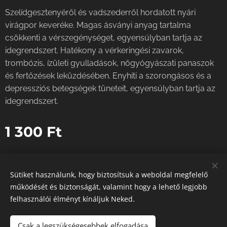
Szelídgesztenyéről és vadszederről hordatott nyári
virágpor keveréke. Magas ásványi anyag tartalma
csökkenti a vérszegénységet, egyensúlyban tartja az
idegrendszert. Hatékony a vérkeringési zavarok,
trombózis, ízületi gyulladások, nőgyógyászati panaszok
és fertőzések leküzdésében. Enyhíti a szorongásos és a
depressziós betegségek tüneteit, egyensúlyban tartja az
idegrendszert.
1 300
Ft
Sütiket használunk, hogy biztosítsuk a weboldal megfelelő
működését és biztonságát, valamint hogy a lehető legjobb
Instagram
|
facebook
felhasználói élményt kínáljuk Neked.
Sütik
Csak a legszükségesebbek elfogadása