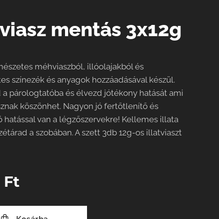
atviasz mentás 3x12g
mészetes méhviaszból, illóolajakból és
es színezék és anyagok hozzáadásával készül.
 a párologtatóba és élvezd jótékony hatását ami
znak köszönhet. Nagyon jó fertőtlenítő és
jó hatással van a légzőszervekre! Kellemes illata
étárad a szobában. A szett 3db 12g-os illatviaszt
0
Ft