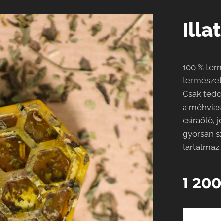
Ill
100 % ter
természet
Csak tedd
a méhvias
csíraölő, 
gyorsan sz
tartalmaz.
1 20