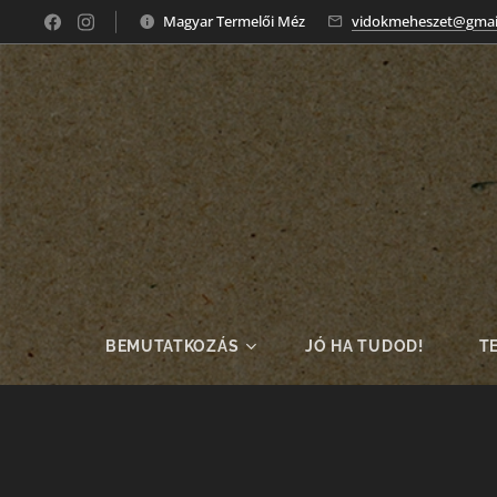
Magyar Termelői Méz
vidokmeheszet@gmai
BEMUTATKOZÁS
JÓ HA TUDOD!
T