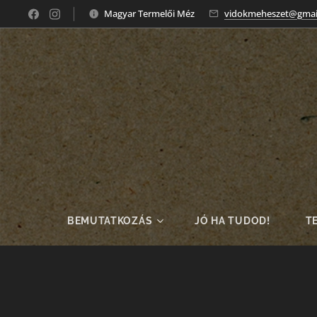
Magyar Termelői Méz
vidokmeheszet@gmai
BEMUTATKOZÁS
JÓ HA TUDOD!
T