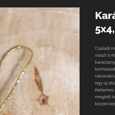
Kar
5x4
Családi m
viaszt is 
karácsony
természet
rokonokna
egy új dís
Kellemes i
meghitt h
kézzel ké