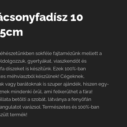
ácsonyfadísz 10
,5cm
éhészetünkben sokféle fajtamézünk mellett a
feldolgozzuk, gyertyákat, viaszkendőt és
fa díszeket is készítünk. Ezek 100%-ban
es méhviaszból készülnek! Cégeknek,
k vagy barátoknak is szuper ajándék, hiszen egy-
znek mindenki örül, ami felkerülhet a fára!
llata betölti a szobát, látványa a fenyőfán
angulatot varázsol. Természetes és 100%-ban
szült termék!