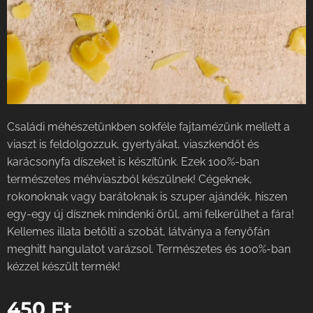
Családi méhészetünkben sokféle fajtamézünk mellett a
viaszt is feldolgozzuk, gyertyákat, viaszkendőt és
karácsonyfa díszeket is készítünk. Ezek 100%-ban
természetes méhviaszból készülnek! Cégeknek,
rokonoknak vagy barátoknak is szuper ajándék, hiszen
egy-egy új dísznek mindenki örül, ami felkerülhet a fára!
Kellemes illata betölti a szobát, látványa a fenyőfán
meghitt hangulatot varázsol. Természetes és 100%-ban
kézzel készült termék!
450
Ft