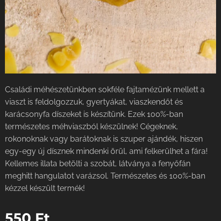
Családi méhészetünkben sokféle fajtamézünk mellett a
viaszt is feldolgozzuk, gyertyákat, viaszkendőt és
karácsonyfa díszeket is készítünk. Ezek 100%-ban
természetes méhviaszból készülnek! Cégeknek,
rokonoknak vagy barátoknak is szuper ajándék, hiszen
egy-egy új dísznek mindenki örül, ami felkerülhet a fára!
Kellemes illata betölti a szobát, látványa a fenyőfán
meghitt hangulatot varázsol. Természetes és 100%-ban
kézzel készült termék!
550
Ft