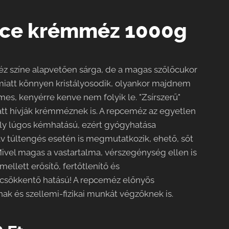
ce krémméz 1000g
z színe alapvetően sárga, de a magas szőlőcukor
miatt könnyen kristályosodik, olyankor majdnem
mes, kenyérre kenve nem folyik le. "Zsírszerű"
att hívják krémméznek is. A repceméz az egyetlen
y lúgos kémhatású, ezért gyógyhatása
 túltengés esetén is megmutatkozik, ehető, sőt
 Mivel magas a vastartalma, vérszegénység ellen is
emellett erősítő, fertőtlenítő és
csökkentő hatású! A repceméz előnyös
nak és szellemi-fizikai munkát végzőknek is.