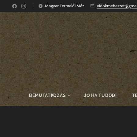
Magyar Termelői Méz
vidokmeheszet@gmai
BEMUTATKOZÁS
JÓ HA TUDOD!
T