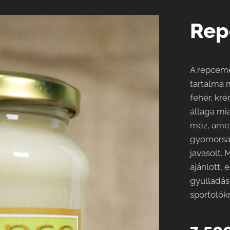
Rep
A repcemé
tartalma 
fehér, kré
állaga mi
méz, amel
gyomorsav
javasolt.
ajánlott, 
gyulladás
sportolók