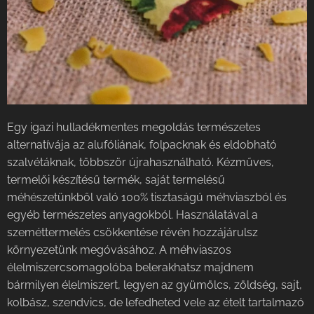
Egy igazi hulladékmentes megoldás természetes
alternatívája az alufóliának, folpacknak és eldobható
szalvétáknak, többször újrahasználható. Kézműves,
termelői készítésű termék, saját termelésű
méhészetünkből való 100% tisztaságú méhviaszból és
egyéb természetes anyagokból. Használatával a
szeméttermelés csökkentése révén hozzájárulsz
környezetünk megóvásához. A méhviaszos
élelmiszercsomagolóba belerakhatsz majdnem
bármilyen élelmiszert, legyen az gyümölcs, zöldség, sajt,
kolbász, szendvics, de lefedheted vele az ételt tartalmazó