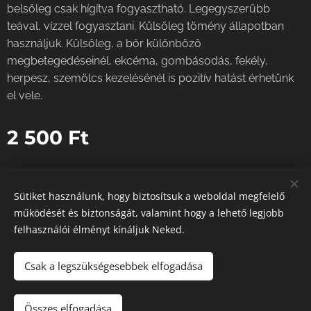
belsőleg csak hígítva fogyasztható. Legegyszerűbb
teával, vízzel fogyasztani. Külsőleg tömény állapotban
használjuk. Külsőleg, a bőr különböző
megbetegedéseinél, ekcéma, gombásodás, fekély,
herpesz, szemölcs kezelésénél is pozitív hatást érhetünk
el vele.
2 500
Ft
Sütiket használunk, hogy biztosítsuk a weboldal megfelelő
működését és biztonságát, valamint hogy a lehető legjobb
Instagram
|
facebook
felhasználói élményt kínáljuk Neked.
Sütik
Csak a legszükségesebbek elfogadása
Kosárba
Összes elfogadása