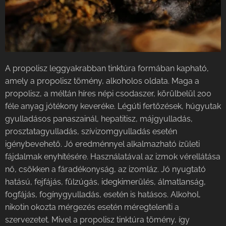
A propolisz leggyakrabban tinktúra formában kapható,
amely a propolisz tömény, alkoholos oldata. Maga a
propolisz, a méltán híres népi csodaszer, körülbelül 200
féle anyag jótékony keveréke. Légúti fertőzések, húgyutak
gyulladásos panaszainál, hepatitisz, májgyulladás,
prosztatagyulladás, szívizomgyulladás esetén
igénybevehető. Jó eredménnyel alkalmazható ízületi
fájdalmak enyhítésére. Használatával az izmok vérellátása
nő, csökken a fáradékonyság, az izomláz. Jó nyugtató
hatású, fejfájás, fülzúgás, idegkimerülés, álmatlanság,
fogfájás, fogínygyulladás, esetén is hatásos. Alkohol,
nikotin okozta mérgezés esetén méregteleníti a
szervezetet. Mivel a propolisz tinktúra tömény, így