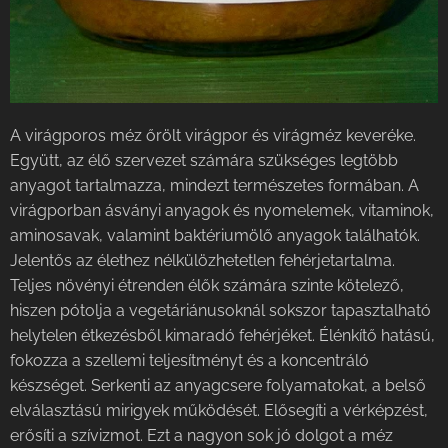
A virágporos méz őrölt virágpor és virágméz keveréke.
Együtt, az élő szervezet számára szükséges legtöbb
anyagot tartalmazza, mindezt természetes formában. A
virágporban ásványi anyagok és nyomelemek, vitaminok,
aminosavak, valamint baktériumölő anyagok találhatók.
Jelentős az élethez nélkülözhetetlen fehérjetartalma.
Teljes növényi étrenden élők számára szinte kötelező,
hiszen pótolja a vegetáriánusoknál sokszor tapasztalható
helytelen étkezésből kimaradó fehérjéket. Élénkítő hatású,
fokozza a szellemi teljesítményt és a koncentráló
készséget. Serkenti az anyagcsere folyamatokat, a belső
elválasztású mirigyek működését. Elősegíti a vérképzést,
erősíti a szívizmot. Ezt a nagyon sok jó dolgot a méz