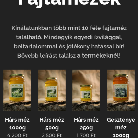
Kínálatunkban több mint 10 féle fajtaméz
található. Mindegyik egyedi ízvilággal,
beltartalommal és jótékony hatással bír!
a termékeknél!
Bővebb leírást
találsz
Hárs méz
Hárs méz
Hárs méz
Gesztenye
1000g
500g
250g
méz
1000g
4 200
Ft
2 500
Ft
1 700
Ft