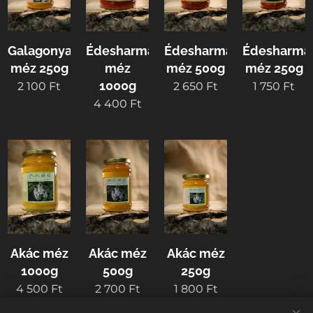
Galagonya
Édesharmat
Édesharmat
Édesharma
méz 250g
méz
méz 500g
méz 250g
1000g
2 100
Ft
2 650
Ft
1 750
Ft
4 400
Ft
Akác méz
Akác méz
Akác méz
1000g
500g
250g
4 500
Ft
2 700
Ft
1 800
Ft