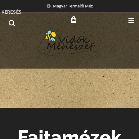
Magyar Termelői Méz
KERESÉS
Fajtamézek