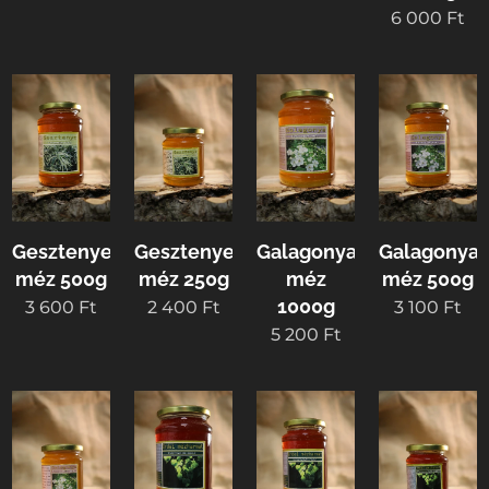
6 000
Ft
Gesztenye
Gesztenye
Galagonya
Galagonya
méz 500g
méz 250g
méz
méz 500g
1000g
3 600
Ft
2 400
Ft
3 100
Ft
5 200
Ft